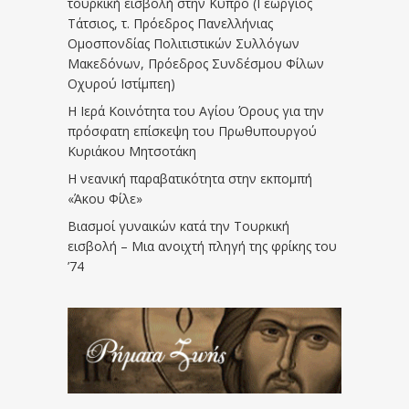
τουρκική εισβολή στην Κύπρο (Γεώργιος
Τάτσιος, τ. Πρόεδρος Πανελλήνιας
Ομοσπονδίας Πολιτιστικών Συλλόγων
Μακεδόνων, Πρόεδρος Συνδέσμου Φίλων
Οχυρού Ιστίμπεη)
Η Ιερά Κοινότητα του Αγίου Όρους για την
πρόσφατη επίσκεψη του Πρωθυπουργού
Κυριάκου Μητσοτάκη
Η νεανική παραβατικότητα στην εκπομπή
«Άκου Φίλε»
Βιασμοί γυναικών κατά την Τουρκική
εισβολή – Μια ανοιχτή πληγή της φρίκης του
’74