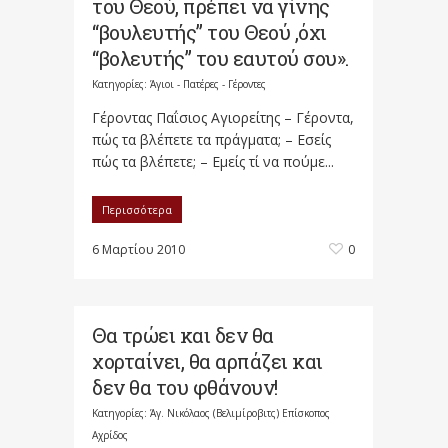
του Θεού, πρέπει να γίνης
“βουλευτής” του Θεού ,όχι
“βολευτής” του εαυτού σου».
Κατηγορίες:
Άγιοι - Πατέρες - Γέροντες
Γέροντας Παΐσιος Αγιορείτης – Γέροντα,
πώς τα βλέπετε τα πράγματα; – Εσείς
πώς τα βλέπετε; – Εμείς τί να πούμε...
Περισσότερα
6 Μαρτίου 2010
0
Θα τρώει και δεν θα
χορταίνει, θα αρπάζει και
δεν θα του φθάνουν!
Κατηγορίες:
Άγ. Νικόλαος (Βελιμίροβιτς) Επίσκοπος
Αχρίδος