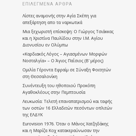
ΕΠΙΛΕΓΜΈΝΑ ΆΡΘΡΑ
Λίστες αναμονής στην Αγία Σκέπη για
απεξάρτηση απο τα ναρκωτικά
Μια ξεχωριστή επίσκεψη: Ο Γιώργος Τσιάκκας
και η Χριστίνα Παυλίδου στην Ι.Μ. Αγίου
Διονυσίου εν Ολύμπω
«Καρδιακός Λόγος – Αγιασμένων Μορφών
Νοσταλγία» – Ο Άγιος Παΐσιος (Β’ μέρος)
Ομιλία Γέροντα Εφραίμ σε Σύναξη Φοιτητών
στη Θεσσαλονίκη
Συνέντευξη του ηθοποιού Προκόπη
Αγαθοκλέους στην Πεμπτουσία
Λευκωσία: Τελετή επαναπατρισμού και ταφής
των οστών 16 Ελλαδιτών πεσόντων οπλιτών
της ΕΛΔΥΚ
Eurovision 1976. Όταν ο Μάνος Χατζηδάκης
και η Μαρίζα Κοχ κατακεραύνωσαν την