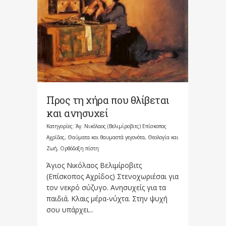
Προς τη χήρα που θλίβεται
και ανησυχεί
Κατηγορίες:
Άγ. Νικόλαος (Βελιμίροβιτς) Επίσκοπος
Αχρίδος
,
Θαύματα και θαυμαστά γεγονότα
,
Θεολογία και
Ζωή
,
Ορθόδοξη πίστη
Άγιος Νικόλαος Βελιμίροβιτς
(Επίσκοπος Αχρίδος) Στενοχωριέσαι για
τον νεκρό σύζυγο. Ανησυχείς για τα
παιδιά. Κλαις μέρα-νύχτα. Στην ψυχή
σου υπάρχει...