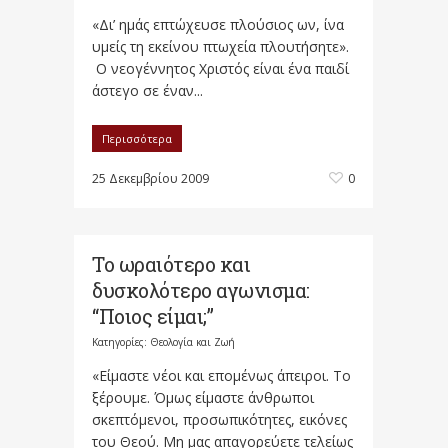
«Δι’ ημάς επτώχευσε πλούσιος ων, ίνα
υμείς τη εκείνου πτωχεία πλουτήσητε».
Ο νεογέννητος Χριστός είναι ένα παιδί
άστεγο σε έναν...
Περισσότερα
25 Δεκεμβρίου 2009
0
Το ωραιότερο και
δυσκολότερο αγωνισμα:
“Ποιος είμαι;”
Κατηγορίες:
Θεολογία και Ζωή
«Είμαστε νέοι και επομένως άπειροι. Το
ξέρουμε. Όμως είμαστε άνθρωποι
σκεπτόμενοι, προσωπικότητες, εικόνες
του Θεού. Μη μας απαγορεύετε τελείως