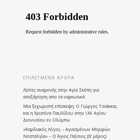
ΕΠΙΛΕΓΜΈΝΑ ΆΡΘΡΑ
Λίστες αναμονής στην Αγία Σκέπη για
απεξάρτηση απο τα ναρκωτικά
Μια ξεχωριστή επίσκεψη: Ο Γιώργος Τσιάκκας
και η Χριστίνα Παυλίδου στην Ι.Μ. Αγίου
Διονυσίου εν Ολύμπω
«Καρδιακός Λόγος – Αγιασμένων Μορφών
Νοσταλγία» – Ο Άγιος Παΐσιος (Β’ μέρος)