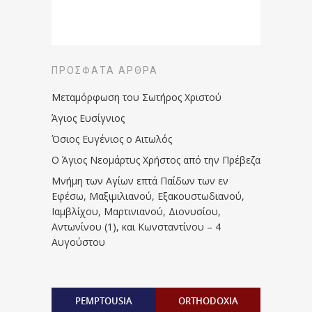
ΠΡΌΣΦΑΤΑ ΆΡΘΡΑ
Μεταμόρφωση του Σωτήρος Χριστού
Άγιος Ευσίγνιος
Όσιος Ευγένιος ο Αιτωλός
Ο Άγιος Νεομάρτυς Χρήστος από την Πρέβεζα
Μνήμη των Aγίων επτά Παίδων των εν
Eφέσω, Mαξιμιλιανού, Eξακουστωδιανού,
Iαμβλίχου, Mαρτινιανού, Διονυσίου,
Aντωνίνου (1), και Kωνσταντίνου – 4
Αυγούστου
PEMPTOUSIA
ORTHODOXIA