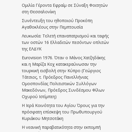
Ομιλία Γέροντα Εφραίμ σε Σύναξη Φοιτητών
στη Θεσσαλονίκη
Συνέντευξη του ηθοποιού Προκόπη
Αγαθοκλέους στην Πεμπτουσία
Λευκωσία: Τελετή επαναπατρισμού και ταφής
των οστών 16 Ελλαδιτών πεσόντων οπλιτών
της ΕΛΔΥΚ
Eurovision 1976. Όταν ο Μάνος Χατζηδάκης
και η Μαρίζα Κοχ κατακεραύνωσαν την
τουρκική εισβολή στην Κύπρο (Γεώργιος
Τάτσιος, τ. Πρόεδρος Πανελλήνιας
Ομοσπονδίας Πολιτιστικών Συλλόγων
Μακεδόνων, Πρόεδρος Συνδέσμου Φίλων
Οχυρού Ιστίμπεη)
Η Ιερά Κοινότητα του Αγίου Όρους για την
πρόσφατη επίσκεψη του Πρωθυπουργού
Κυριάκου Μητσοτάκη
Η νεανική παραβατικότητα στην εκπομπή