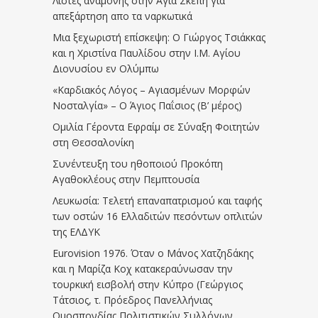
Λίστες αναμονής στην Αγία Σκέπη για
απεξάρτηση απο τα ναρκωτικά
Μια ξεχωριστή επίσκεψη: Ο Γιώργος Τσιάκκας
και η Χριστίνα Παυλίδου στην Ι.Μ. Αγίου
Διονυσίου εν Ολύμπω
«Καρδιακός Λόγος – Αγιασμένων Μορφών
Νοσταλγία» – Ο Άγιος Παΐσιος (Β’ μέρος)
Ομιλία Γέροντα Εφραίμ σε Σύναξη Φοιτητών
στη Θεσσαλονίκη
Συνέντευξη του ηθοποιού Προκόπη
Αγαθοκλέους στην Πεμπτουσία
Λευκωσία: Τελετή επαναπατρισμού και ταφής
των οστών 16 Ελλαδιτών πεσόντων οπλιτών
της ΕΛΔΥΚ
Eurovision 1976. Όταν ο Μάνος Χατζηδάκης
και η Μαρίζα Κοχ κατακεραύνωσαν την
τουρκική εισβολή στην Κύπρο (Γεώργιος
Τάτσιος, τ. Πρόεδρος Πανελλήνιας
Ομοσπονδίας Πολιτιστικών Συλλόγων