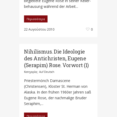
begleitete Eugene Rose in seiner Keller-
behausung während der Arbeit...
Περισσότερα
22 Αυγούστου 2010
0
Nihilismus. Die Ideologie
des Antichristen, Eugene
(Serapim) Rose. Vorwort (1)
Κατηγορίες:
Auf Deutsch
Priestermönch Damascene
(Christensen), Kloster St. Herman von
Alaska. In den frühen 1960er Jahren saß
Eugene Rose, der nachmalige Bruder
Seraphim,...
Περισσότερα