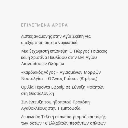
ΕΠΙΛΕΓΜΈΝΑ ΆΡΘΡΑ
Λίστες αναμονής στην Αγία Σκέπη για
απεξάρτηση απο τα ναρκωτικά
Μια ξεχωριστή επίσκεψη: Ο Γιώργος Τσιάκκας
και η Χριστίνα Παυλίδου στην Ι.Μ. Αγίου
Διονυσίου εν Ολύμπω
«Καρδιακός Λόγος – Αγιασμένων Μορφών
Νοσταλγία» – Ο Άγιος Παΐσιος (Β’ μέρος)
Ομιλία Γέροντα Εφραίμ σε Σύναξη Φοιτητών
στη Θεσσαλονίκη
Συνέντευξη του ηθοποιού Προκόπη
Αγαθοκλέους στην Πεμπτουσία
Λευκωσία: Τελετή επαναπατρισμού και ταφής
των οστών 16 Ελλαδιτών πεσόντων οπλιτών