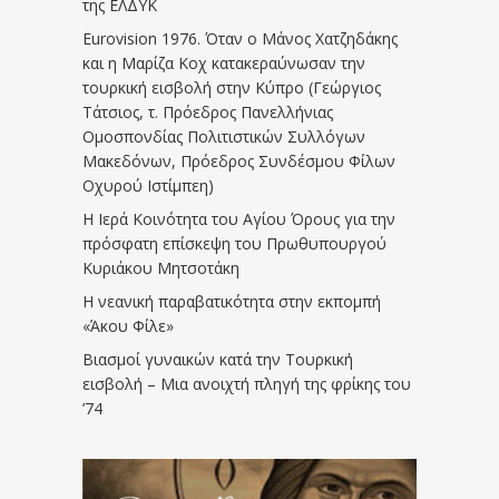
της ΕΛΔΥΚ
Eurovision 1976. Όταν ο Μάνος Χατζηδάκης
και η Μαρίζα Κοχ κατακεραύνωσαν την
τουρκική εισβολή στην Κύπρο (Γεώργιος
Τάτσιος, τ. Πρόεδρος Πανελλήνιας
Ομοσπονδίας Πολιτιστικών Συλλόγων
Μακεδόνων, Πρόεδρος Συνδέσμου Φίλων
Οχυρού Ιστίμπεη)
Η Ιερά Κοινότητα του Αγίου Όρους για την
πρόσφατη επίσκεψη του Πρωθυπουργού
Κυριάκου Μητσοτάκη
Η νεανική παραβατικότητα στην εκπομπή
«Άκου Φίλε»
Βιασμοί γυναικών κατά την Τουρκική
εισβολή – Μια ανοιχτή πληγή της φρίκης του
’74