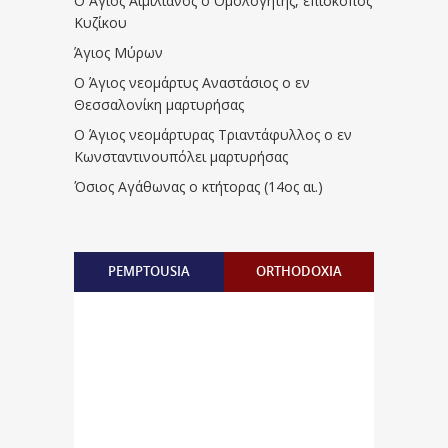
Ο Άγιος Αιμιλιανός ο Ομολογητής, επίσκοπος
Κυζίκου
Άγιος Μύρων
Ο Άγιος νεομάρτυς Αναστάσιος ο εν
Θεσσαλονίκη μαρτυρήσας
Ο Άγιος νεομάρτυρας Τριαντάφυλλος ο εν
Κωνσταντινουπόλει μαρτυρήσας
Όσιος Αγάθωνας ο κτήτορας (14ος αι.)
PEMPTOUSIA
ORTHODOXIA