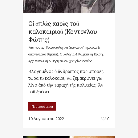
Οἱ ἁπλὲς χαρὲς τοῦ
καλοκαιριοῦ (Κόντογλου
Φώτης)
Κατηγορίες:
Κοινωνιολογικά (κοινωνική πρόνοια &
οικογενειακά θέματα)
,
Οικολογία & Κλιματική Κρίση,
Αρχιτεκτονική & Περιβάλλον (χλωρίδα-πανίδα)
Βλογημένος ὁ ἄνθρωπος ποὺ μπορεῖ,
τώρα τὸ καλοκαίρι, νὰ ξεμακρύνει γιὰ
λίγο ἀπὸ τὴν ταραχὴ τῆς πολιτείας. Ἂν
τοῦ ἀρέσει...
Περισσότερα
10 Αυγούστου 2022
0