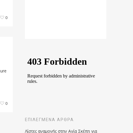
0
sure
0
ΕΠΙΛΕΓΜΈΝΑ ΆΡΘΡΑ
Λίστες αναμονής στην Αγία Σκέπη για