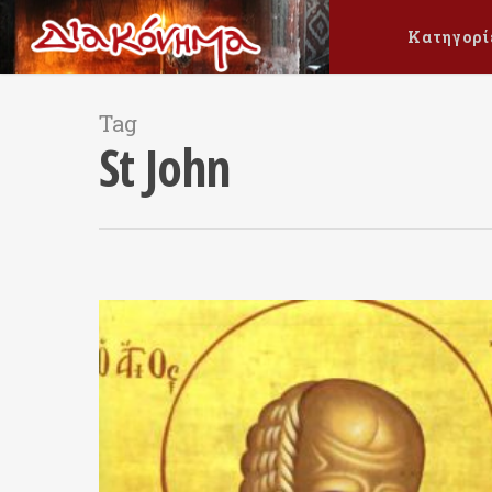
Κατηγορί
Tag
St John