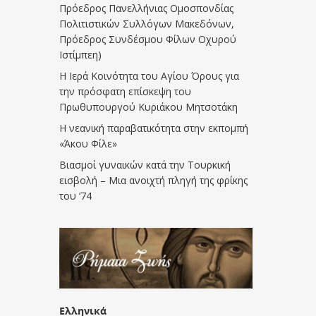
Πρόεδρος Πανελλήνιας Ομοσπονδίας
Πολιτιστικών Συλλόγων Μακεδόνων,
Πρόεδρος Συνδέσμου Φίλων Οχυρού
Ιστίμπεη)
Η Ιερά Κοινότητα του Αγίου Όρους για
την πρόσφατη επίσκεψη του
Πρωθυπουργού Κυριάκου Μητσοτάκη
Η νεανική παραβατικότητα στην εκπομπή
«Άκου Φίλε»
Βιασμοί γυναικών κατά την Τουρκική
εισβολή – Μια ανοιχτή πληγή της φρίκης
του ’74
Ελληνικά