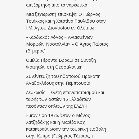
απεξάρτηση απο τα ναρκωτικά
Μια ξεχωριστή επίσκεψη: Ο Γιώργος
Τσιάκκας και η Χριστίνα Παυλίδου στην
Ι.Μ. Αγίου Διονυσίου εν Ολύμπω
«Καρδιακός Λόγος – Αγιασμένων
Μορφών Νοσταλγία» – Ο Άγιος Παΐσιος
(Β’ μέρος)
Ομιλία Γέροντα Εφραίμ σε Σύναξη
Φοιτητών στη Θεσσαλονίκη
Συνέντευξη του ηθοποιού Προκόπη
Αγαθοκλέους στην Πεμπτουσία
Λευκωσία: Τελετή επαναπατρισμού και
ταφής των οστών 16 Ελλαδιτών
πεσόντων οπλιτών της ΕΛΔΥΚ
Eurovision 1976. Όταν ο Μάνος
Χατζηδάκης και η Μαρίζα Κοχ
κατακεραύνωσαν την τουρκική εισβολή
στην Κύπρο (Γεώργιος Τάτσιος, τ.