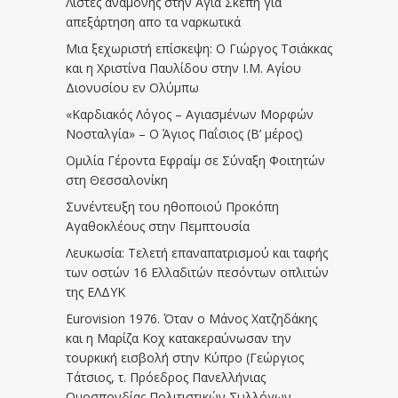
Λίστες αναμονής στην Αγία Σκέπη για
απεξάρτηση απο τα ναρκωτικά
Μια ξεχωριστή επίσκεψη: Ο Γιώργος Τσιάκκας
και η Χριστίνα Παυλίδου στην Ι.Μ. Αγίου
Διονυσίου εν Ολύμπω
«Καρδιακός Λόγος – Αγιασμένων Μορφών
Νοσταλγία» – Ο Άγιος Παΐσιος (Β’ μέρος)
Ομιλία Γέροντα Εφραίμ σε Σύναξη Φοιτητών
στη Θεσσαλονίκη
Συνέντευξη του ηθοποιού Προκόπη
Αγαθοκλέους στην Πεμπτουσία
Λευκωσία: Τελετή επαναπατρισμού και ταφής
των οστών 16 Ελλαδιτών πεσόντων οπλιτών
της ΕΛΔΥΚ
Eurovision 1976. Όταν ο Μάνος Χατζηδάκης
και η Μαρίζα Κοχ κατακεραύνωσαν την
τουρκική εισβολή στην Κύπρο (Γεώργιος
Τάτσιος, τ. Πρόεδρος Πανελλήνιας
Ομοσπονδίας Πολιτιστικών Συλλόγων