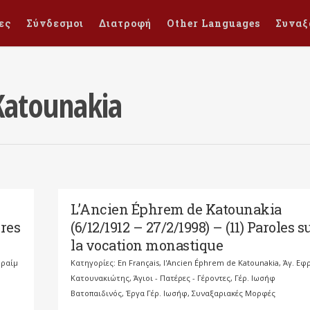
ες
Σύνδεσμοι
Διατροφή
Other Languages
Συναξ
Katounakia
L’Ancien Éphrem de Katounakia
ères
(6/12/1912 – 27/2/1998) – (11) Paroles s
la vocation monastique
φραίμ
Κατηγορίες:
En Français
,
l'Ancien Éphrem de Katounakia
,
Άγ. Εφ
Κατουνακιώτης
,
Άγιοι - Πατέρες - Γέροντες
,
Γέρ. Ιωσήφ
Βατοπαιδινός
,
Έργα Γέρ. Ιωσήφ
,
Συναξαριακές Μορφές