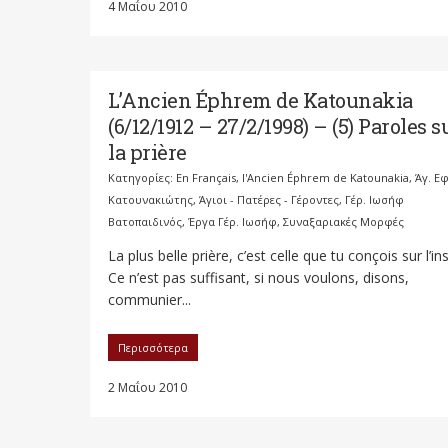
4 Μαΐου 2010
L’Ancien Éphrem de Katounakia
(6/12/1912 – 27/2/1998) – (5) Paroles s
la prière
Κατηγορίες:
En Français
,
l'Ancien Éphrem de Katounakia
,
Άγ. Ε
Κατουνακιώτης
,
Άγιοι - Πατέρες - Γέροντες
,
Γέρ. Ιωσήφ
Βατοπαιδινός
,
Έργα Γέρ. Ιωσήφ
,
Συναξαριακές Μορφές
La plus belle prière, c’est celle que tu conçois sur l’in
Ce n’est pas suffisant, si nous voulons, disons,
communier...
Περισσότερα
2 Μαΐου 2010