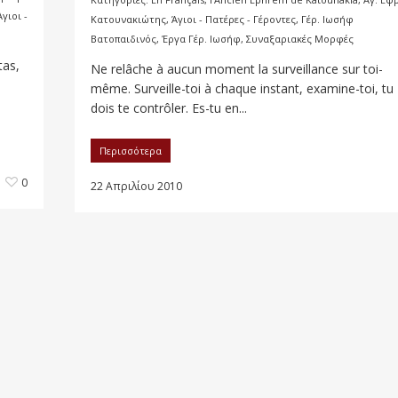
Άγιοι -
Κατουνακιώτης
,
Άγιοι - Πατέρες - Γέροντες
,
Γέρ. Ιωσήφ
Βατοπαιδινός
,
Έργα Γέρ. Ιωσήφ
,
Συναξαριακές Μορφές
tas,
Ne relâche à aucun moment la surveillance sur toi-
même. Surveille-toi à chaque instant, examine-toi, tu
dois te contrôler. Es-tu en...
Περισσότερα
0
22 Απριλίου 2010