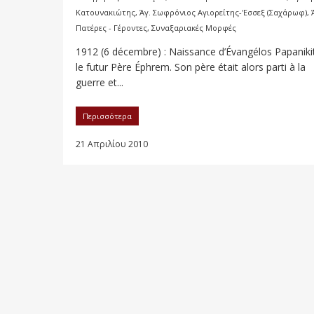
Κατουνακιώτης
,
Άγ. Σωφρόνιος Αγιορείτης-'Εσσεξ (Σαχάρωφ)
,
Πατέρες - Γέροντες
,
Συναξαριακές Μορφές
1912 (6 décembre) : Naissance d’Évangélos Papaniki
le futur Père Éphrem. Son père était alors parti à la
guerre et...
Περισσότερα
21 Απριλίου 2010