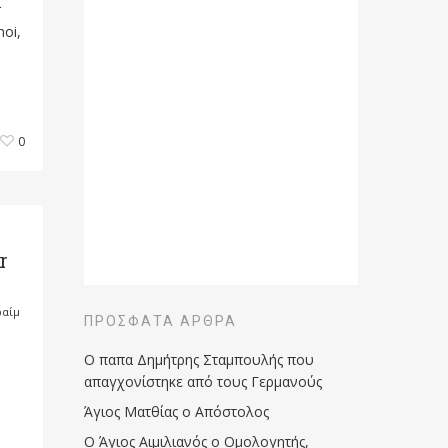
r
moi,
0
r
ραίμ
ΠΡΌΣΦΑΤΑ ΆΡΘΡΑ
Ο παπα Δημήτρης Σταμπουλής που
απαγχονίστηκε από τους Γερμανούς
Άγιος Ματθίας ο Απόστολος
Ο Άγιος Αιμιλιανός ο Ομολογητής,