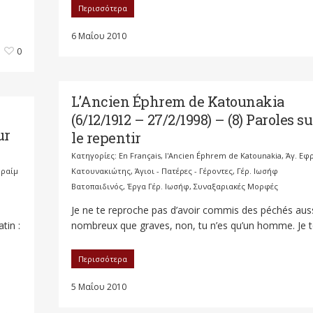
Περισσότερα
6 Μαΐου 2010
0
L’Ancien Éphrem de Katounakia
(6/12/1912 – 27/2/1998) – (8) Paroles su
ur
le repentir
Κατηγορίες:
En Français
,
l'Ancien Éphrem de Katounakia
,
Άγ. Εφ
φραίμ
Κατουνακιώτης
,
Άγιοι - Πατέρες - Γέροντες
,
Γέρ. Ιωσήφ
Βατοπαιδινός
,
Έργα Γέρ. Ιωσήφ
,
Συναξαριακές Μορφές
Je ne te reproche pas d’avoir commis des péchés aus
tin :
nombreux que graves, non, tu n’es qu’un homme. Je te
Περισσότερα
5 Μαΐου 2010