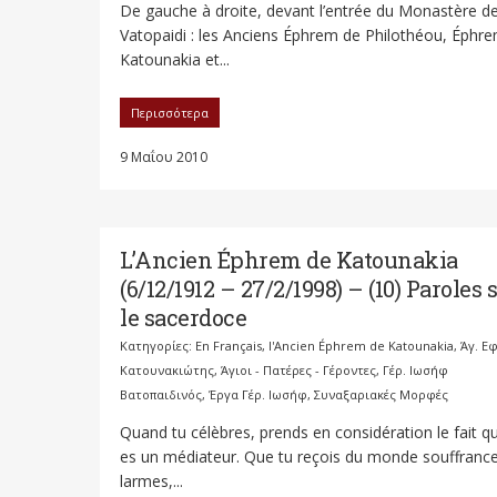
De gauche à droite, devant l’entrée du Monastère d
Vatopaidi : les Anciens Éphrem de Philothéou, Éphr
Katounakia et...
Περισσότερα
9 Μαΐου 2010
L’Ancien Éphrem de Katounakia
(6/12/1912 – 27/2/1998) – (10) Paroles 
le sacerdoce
Κατηγορίες:
En Français
,
l'Ancien Éphrem de Katounakia
,
Άγ. Ε
Κατουνακιώτης
,
Άγιοι - Πατέρες - Γέροντες
,
Γέρ. Ιωσήφ
Βατοπαιδινός
,
Έργα Γέρ. Ιωσήφ
,
Συναξαριακές Μορφές
Quand tu célèbres, prends en considération le fait q
es un médiateur. Que tu reçois du monde souffrance
larmes,...