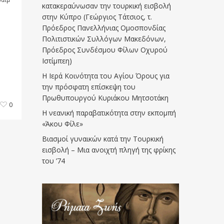
κατακεραύνωσαν την τουρκική εισβολή
στην Κύπρο (Γεώργιος Τάτσιος, τ.
Πρόεδρος Πανελλήνιας Ομοσπονδίας
Πολιτιστικών Συλλόγων Μακεδόνων,
Πρόεδρος Συνδέσμου Φίλων Οχυρού
Ιστίμπεη)
Η Ιερά Κοινότητα του Αγίου Όρους για
την πρόσφατη επίσκεψη του
Πρωθυπουργού Κυριάκου Μητσοτάκη
0
Η νεανική παραβατικότητα στην εκπομπή
«Άκου Φίλε»
Βιασμοί γυναικών κατά την Τουρκική
εισβολή – Μια ανοιχτή πληγή της φρίκης
του ’74