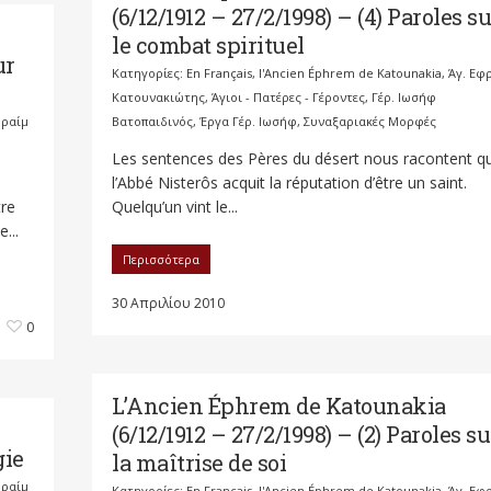
(6/12/1912 – 27/2/1998) – (4) Paroles su
le combat spirituel
ur
Κατηγορίες:
En Français
,
l'Ancien Éphrem de Katounakia
,
Άγ. Εφ
Κατουνακιώτης
,
Άγιοι - Πατέρες - Γέροντες
,
Γέρ. Ιωσήφ
φραίμ
Βατοπαιδινός
,
Έργα Γέρ. Ιωσήφ
,
Συναξαριακές Μορφές
Les sentences des Pères du désert nous racontent q
l’Abbé Nisterôs acquit la réputation d’être un saint.
tre
Quelqu’un vint le...
...
Περισσότερα
30 Απριλίου 2010
0
L’Ancien Éphrem de Katounakia
(6/12/1912 – 27/2/1998) – (2) Paroles su
gie
la maîtrise de soi
φραίμ
Κατηγορίες:
En Français
,
l'Ancien Éphrem de Katounakia
,
Άγ. Εφ