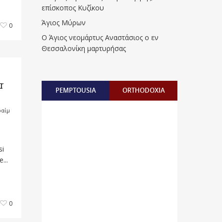
επίσκοπος Κυζίκου
Άγιος Μύρων
0
Ο Άγιος νεομάρτυς Αναστάσιος ο εν
Θεσσαλονίκη μαρτυρήσας
r
PEMPTOUSIA
ORTHODOXIA
ραίμ
si
...
0