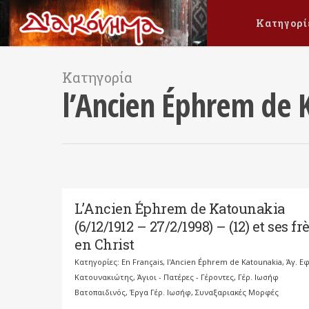
Κατηγορί
Κατηγορία
l’Ancien Éphrem de 
L’Ancien Éphrem de Katounakia
(6/12/1912 – 27/2/1998) – (12) et ses fr
en Christ
Κατηγορίες:
En Français
,
l'Ancien Éphrem de Katounakia
,
Άγ. Ε
Κατουνακιώτης
,
Άγιοι - Πατέρες - Γέροντες
,
Γέρ. Ιωσήφ
Βατοπαιδινός
,
Έργα Γέρ. Ιωσήφ
,
Συναξαριακές Μορφές