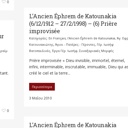
0
L’Ancien Éphrem de Katounakia
(6/12/1912 – 27/2/1998) – (6) Prière
improvisée
ur
Κατηγορίες:
En Français
,
l'Ancien Éphrem de Katounakia
,
Άγ. Εφ
Κατουνακιώτης
,
Άγιοι - Πατέρες - Γέροντες
,
Γέρ. Ιωσήφ
φραίμ
Βατοπαιδινός
,
Έργα Γέρ. Ιωσήφ
,
Συναξαριακές Μορφές
Prière improvisée « Dieu invisible, immortel, éternel,
infini, interminable, inscrutable, immuable, Dieu qui a
stant.
créé le ciel et la terre...
Περισσότερα
3 Μαΐου 2010
0
L’Ancien Éphrem de Katounakia