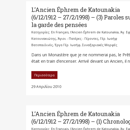
L’Ancien Éphrem de Katounakia
(6/12/1912 – 27/2/1998) – (3) Paroles s
la garde des pensées
Κατηγορίες:
En Français
,
l'Ancien Éphrem de Katounakia
,
Άγ. Ε
Κατουνακιώτης
,
Άγιοι - Πατέρες - Γέροντες
,
Γέρ. Ιωσήφ
Βατοπαιδινός
,
Έργα Γέρ. Ιωσήφ
,
Συναξαριακές Μορφές
Dans un Monastère que je ne nommerai pas, le Prê
était en train d’encenser. Arrivé devant un Ancien, il ne
Περισσότερα
29 Απριλίου 2010
L’Ancien Éphrem de Katounakia
(6/12/1912 – 27/2/1998) – (1) Chronolo
Κατηγορίες:
En Français
,
l'Ancien Éphrem de Katounakia
,
Άγ. Ε