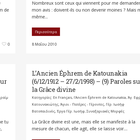
e
Nombreux sont ceux qui viennent pour me demande
em de
mon avis : doivent-ils ou non devenir moines ? Mais 
même...
Περισσότερα
0
8 Μαΐου 2010
L’Ancien Éphrem de Katounakia
sur
(6/12/1912 – 27/2/1998) – (9) Paroles su
la Grâce divine
φραίμ
Κατηγορίες:
En Français
,
l'Ancien Éphrem de Katounakia
,
Άγ. Εφ
Κατουνακιώτης
,
Άγιοι - Πατέρες - Γέροντες
,
Γέρ. Ιωσήφ
Βατοπαιδινός
,
Έργα Γέρ. Ιωσήφ
,
Συναξαριακές Μορφές
ue tu
La Grâce divine est une, mais elle se manifeste à la
,
mesure de chacun, elle agit, elle se laisse voir....