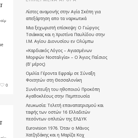
r
Λίστες αναμονής στην Αγία Σκέπη για
απεξάρτηση απο τα ναρκωτικά
ραίμ
Μια ξεχωριστή επίσκεψη: Ο Γιώργος
Τσιάκκας και η Χριστίνα Παυλίδου στην
Ι.Μ. Αγίου Διονυσίου εν Ολύμπω
ue
«Καρδιακός Λόγος – Αγιασμένων
Μορφών Νοσταλγία» – Ο Άγιος Παΐσιος
(Β’ μέρος)
Ομιλία Γέροντα Εφραίμ σε Σύναξη
Φοιτητών στη Θεσσαλονίκη
0
Συνέντευξη του ηθοποιού Προκόπη
Αγαθοκλέους στην Πεμπτουσία
Λευκωσία: Τελετή επαναπατρισμού και
ταφής των οστών 16 Ελλαδιτών
πεσόντων οπλιτών της ΕΛΔΥΚ
r
Eurovision 1976. Όταν ο Μάνος
Χατζηδάκης και η Μαρίζα Κοχ
ραίμ