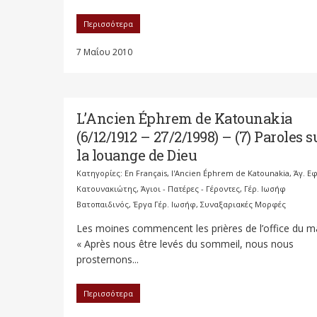
Περισσότερα
7 Μαΐου 2010
L’Ancien Éphrem de Katounakia
(6/12/1912 – 27/2/1998) – (7) Paroles s
la louange de Dieu
Κατηγορίες:
En Français
,
l'Ancien Éphrem de Katounakia
,
Άγ. Ε
Κατουνακιώτης
,
Άγιοι - Πατέρες - Γέροντες
,
Γέρ. Ιωσήφ
Βατοπαιδινός
,
Έργα Γέρ. Ιωσήφ
,
Συναξαριακές Μορφές
Les moines commencent les prières de l’office du ma
« Après nous être levés du sommeil, nous nous
prosternons...
Περισσότερα